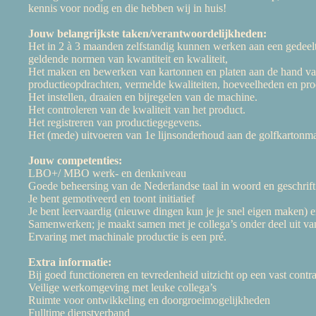
kennis voor nodig en die hebben wij in huis!
Jouw belangrijkste taken/verantwoordelijkheden:
Het in 2 à 3 maanden zelfstandig kunnen werken aan een gedeel
geldende normen van kwantiteit en kwaliteit,
Het maken en bewerken van kartonnen en platen aan de hand va
productieopdrachten, vermelde kwaliteiten, hoeveelheden en prod
Het instellen, draaien en bijregelen van de machine.
Het controleren van de kwaliteit van het product.
Het registreren van productiegegevens.
Het (mede) uitvoeren van 1e lijnsonderhoud aan de golfkartonm
Jouw competenties:
LBO+/ MBO werk- en denkniveau
Goede beheersing van de Nederlandse taal in woord en geschrift
Je bent gemotiveerd en toont initiatief
Je bent leervaardig (nieuwe dingen kun je je snel eigen maken) en
Samenwerken; je maakt samen met je collega’s onder deel uit va
Ervaring met machinale productie is een pré.
Extra informatie:
Bij goed functioneren en tevredenheid uitzicht op een vast contra
Veilige werkomgeving met leuke collega’s
Ruimte voor ontwikkeling en doorgroeimogelijkheden
Fulltime dienstverband