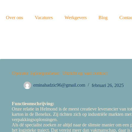
Over ons
Vacatures
Werkgevers
Blog
Contac
Operator 3-ploegendienst | Uitzicht op vast contract
eminahadzic96@gmail.com
februari 26, 2025
Functieomschrijving:
Onze relatie in Helmond is de meest creatieve leverancier van to
karton in de Benelux. Zij richten zich op industriële markten 
verpakkingsoplossingen.
Als dé specialist zoeken ze altijd naar de slimste manier om een
het logistieke traject. Dat vereist meer dan vakmanschap, daar is in