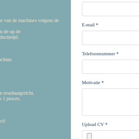
te van de machines volgens de
E-mail
*
n de op de
uctietijd.
Telefoonnummer
*
achine.
Motivatie
*
 resultaatgericht,
n 1 proces.
ct!
Upload CV
*