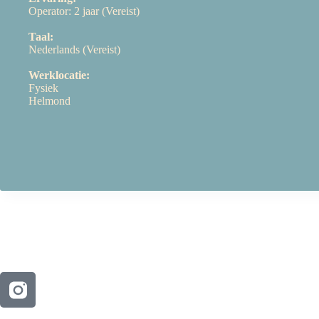
Operator: 2 jaar (Vereist)
Taal:
Nederlands (Vereist)
Werklocatie:
Fysiek
Helmond