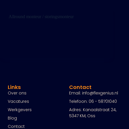
Allround monteur / storingsmonteur
Allround monteur / storingsmonteur Ben jij een
echte aanpakker die energie krijgt van techniek?
Vind je het leuk om storingen op te lossen,
verbeteringen te bedenken en elke dag te zorgen dat
alles soepel draait? Dan hebben wij een mooie…
Links
Contact
Over ons
Email: info@flexgenius.nl
Vacatures
Telefoon: 06 - 58701040
Werkgevers
Adres: Kanaalstraat 24,
5347 KM, Oss
Blog
Contact