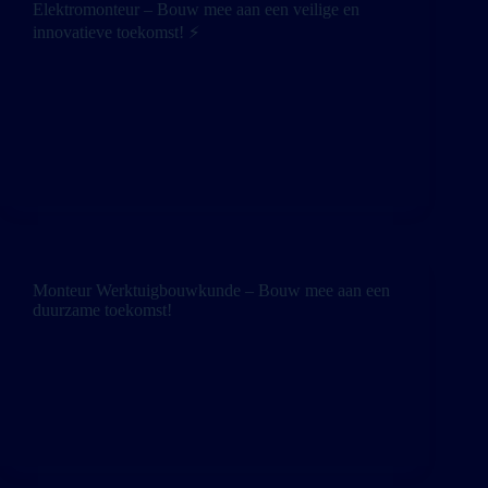
Elektromonteur – Bouw mee aan een veilige en
innovatieve toekomst! ⚡
Elektromonteur – Bouw mee aan een veilige en
innovatieve toekomst! ⚡ Of je nu barst van de
ervaring of juist aan het begin van je carrière staat —
bij ons krijg je de kans om te groeien in een
omgeving…
Monteur Werktuigbouwkunde – Bouw mee aan een
duurzame toekomst!
Monteur Werktuigbouwkunde – Bouw mee aan een
duurzame toekomst! Ben jij klaar om een sleutelrol
te spelen binnen een groeiend technisch team in de
wereld van duurzame energie?Vind je het leuk om te
sleutelen aan complexe installaties, storingen op te…