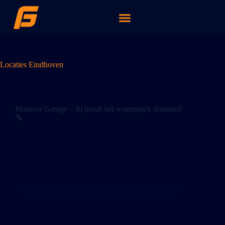
Locaties
Eindhoven
Monteur Garage – Jij houdt het wagenpark draaiend!
🔧
Monteur Garage – Jij houdt het wagenpark draaiend!
🔧 Krijg jij energie van sleutelen aan vrachtwagens,
opleggers en containers? Ben jij een echte
techniekliefhebber die graag in de praktijk bezig is?
Dan zijn wij op zoek naar jou! Wij zoeken…