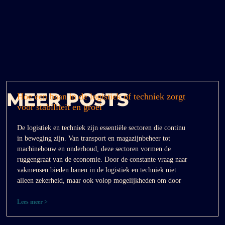
MEER POSTS
Hoe een baan in de logistiek of techniek zorgt
voor stabiliteit en groei
De logistiek en techniek zijn essentiële sectoren die continu
in beweging zijn. Van transport en magazijnbeheer tot
machinebouw en onderhoud, deze sectoren vormen de
ruggengraat van de economie. Door de constante vraag naar
vakmensen bieden banen in de logistiek en techniek niet
alleen zekerheid, maar ook volop mogelijkheden om door
Lees meer >